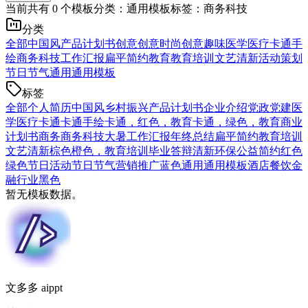
当前共有 0 个模板
分类：通用模板
标签：商务科技
分类
全部
中国风
产品计划书
创意
创意时尚
创意趣味
医学医疗
卡通手
绘
商务科技
工作汇报
扁平简约
教育
教育培训
文艺清新
活动策划
节日节气
通用
通用模板
标签
全部
个人简历
中国风
乡村振兴
产品计划书
企业介绍
党政党建
医
学医疗
卡通
卡通手绘
卡通，红色，教育
卡通，绿色，教育
商业
计划书
商务
商务科技
大暑
工作汇报
年终总结
扁平简约
教育培训
文艺清新
棕色
橙色，教育培训
毕业答辩
清新
环保公益
简约
红色
绿色
节日活动
节日节气
营销推广
蓝色
通用
通用模板
酒店餐饮
金
融行业
黑色
暂无模板数据。
文多多 aippt