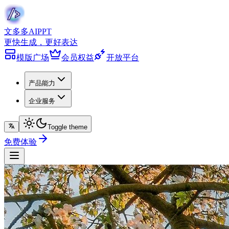
文多多
AIPPT
更快生成，更好表达
模版广场
会员权益
开放平台
产品能力
企业服务
Toggle theme
免费体验