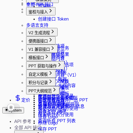
实例方法
全部 API 接口
简易版
多语言支持
鉴权与接入
完整版
创建接口 Token
多语言支持
V2 生成流程
创建任务
便携版接口
获取生成选项
创建便携版任务
V1 兼容接口
生成大纲内容
查询便携版结果
解析文件内容
模板接口
修改大纲内容
生成大纲（V1）
生成 PPT
获取模板过滤选项
PPT 获取与操作
修改大纲（V1）
分页查询模板
获取 PPT 列表
自定义模板
生成大纲内容（V1）
随机模板
加载 PPT 数据
生成 PPT（V1）
上传自定义模板
积分与记录
加载 PPT 大纲内容
Word 转 PPT
下载自定义模板
查询 API 信息
PPT大纲规范
下载 PPT
直接生成 PPT
删除自定义模板
查询积分使用记录
下载智能动画 PPT
Markdown 大纲规则
定价
异步生成内容并产出 PPT
修改模板属性
查询记录详情
更换 PPT 模板
AI 智能布局大纲规则
查询异步生成 PPT 信息
设置为公共模板
按小时统计积分使用
System
更新 PPT 属性
对话生成 PPT
按天统计积分使用
设置 Logo
查询所有 PPT 列表
API 参考
移除 Logo
全部 API 接口
保存 PPT