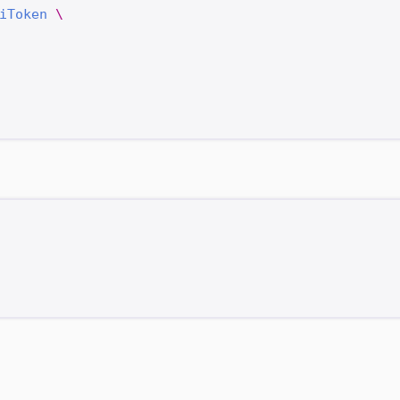
iToken
 \