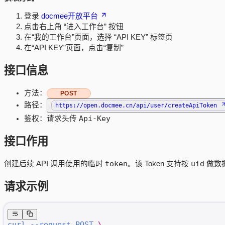
登录
docmee开放平台
点击右上角 “进入工作台” 按钮
在“我的工作台”页面，选择 “API KEY” 标签页
在“API KEY”页面，点击“复制”
接口信息
方法：
POST
路径：
https://open.docmee.cn/api/user/createApiToken
Api-Key
鉴权：请求头传
接口作用
token
uid
创建后续 API 调用使用的临时
。该 Token 支持按
做数
请求示例
curl
 --request
 POST
 \