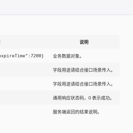
例
说明
expireTime":7200}
业务数据对象。
字段用途请结合接口场景传入。
字段用途请结合接口场景传入。
通用响应状态码，0 表示成功。
服务端返回的结果说明。