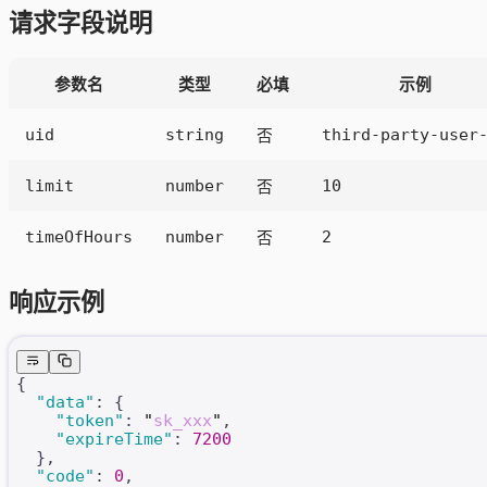
请求字段说明
参数名
类型
必填
示例
uid
string
third-party-user
否
limit
number
10
否
timeOfHours
number
2
否
响应示例
{
  "data"
: {
    "token"
: 
"
sk_xxx
"
,
    "expireTime"
: 
7200
  },
  "code"
: 
0
,