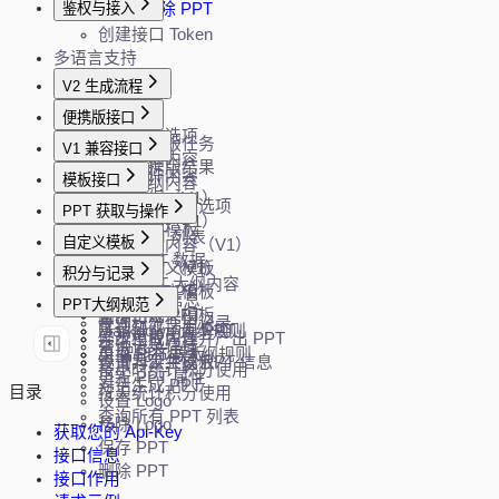
鉴权与接入
删除 PPT
创建接口 Token
多语言支持
V2 生成流程
创建任务
便携版接口
获取生成选项
创建便携版任务
V1 兼容接口
生成大纲内容
查询便携版结果
解析文件内容
模板接口
修改大纲内容
生成大纲（V1）
生成 PPT
获取模板过滤选项
PPT 获取与操作
修改大纲（V1）
分页查询模板
获取 PPT 列表
自定义模板
生成大纲内容（V1）
随机模板
加载 PPT 数据
生成 PPT（V1）
上传自定义模板
积分与记录
加载 PPT 大纲内容
Word 转 PPT
下载自定义模板
查询 API 信息
PPT大纲规范
下载 PPT
直接生成 PPT
删除自定义模板
查询积分使用记录
下载智能动画 PPT
Markdown 大纲规则
异步生成内容并产出 PPT
修改模板属性
查询记录详情
更换 PPT 模板
AI 智能布局大纲规则
查询异步生成 PPT 信息
设置为公共模板
按小时统计积分使用
更新 PPT 属性
对话生成 PPT
目录
按天统计积分使用
设置 Logo
查询所有 PPT 列表
移除 Logo
获取您的 Api-Key
保存 PPT
接口信息
删除 PPT
接口作用