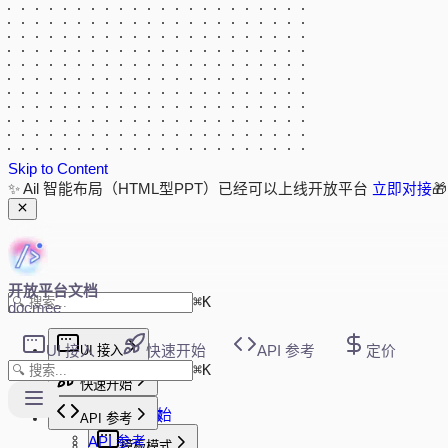
Skip to Content
✨ Ail 智能布局（HTML型PPT）已经可以上线开放平台
立即对接

开放平台文档
⌘
K
docmee
UI 接入
UI 接入
快速开始
API 参考
定价
⌘
K
新版 UI 接入
快速开始
快速开始
快速开始
初始化参数
API 参考
事件回调
API 参考
模板模式