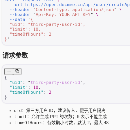
  --url
 https://open.docmee.cn/api/user/createAp
  --header
 "
Content-Type: application/json
"
 \
  --header
 "
Api-Key: YOUR_API_KEY
"
 \
  --data
 '
{
  "uid": "third-party-user-id",
  "limit": 10,
  "timeOfHours": 2
}
'
请求参数
{
  "uid"
: 
"
third-party-user-id
"
,
  "limit"
: 
10
,
  "timeOfHours"
: 
2
}
uid
：第三方用户 ID，建议传入，便于用户隔离
limit
0
：允许生成 PPT 的次数；
表示不能生成
timeOfHours
：有效期小时数，默认 2，最大 48