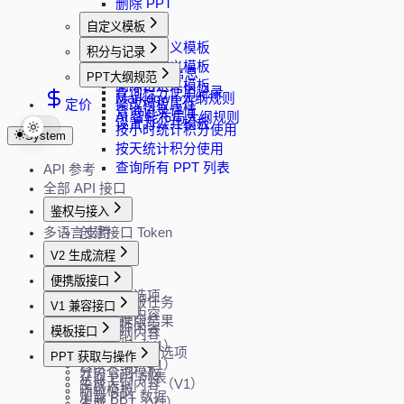
删除 PPT
自定义模板
上传自定义模板
积分与记录
下载自定义模板
查询 API 信息
PPT大纲规范
删除自定义模板
查询积分使用记录
Markdown 大纲规则
定价
修改模板属性
查询记录详情
AI 智能布局大纲规则
设置为公共模板
按小时统计积分使用
System
按天统计积分使用
查询所有 PPT 列表
API 参考
全部 API 接口
鉴权与接入
多语言支持
创建接口 Token
V2 生成流程
创建任务
便携版接口
获取生成选项
创建便携版任务
V1 兼容接口
生成大纲内容
查询便携版结果
解析文件内容
模板接口
修改大纲内容
生成大纲（V1）
生成 PPT
获取模板过滤选项
PPT 获取与操作
修改大纲（V1）
分页查询模板
获取 PPT 列表
生成大纲内容（V1）
随机模板
加载 PPT 数据
生成 PPT（V1）