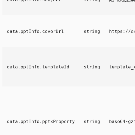
data.pptInfo.coverUrl
string
https://e
data.pptInfo.templateId
string
template_
data.pptInfo.pptxProperty
string
base64-gz