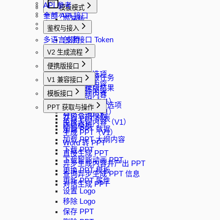
事件回调
API 参考
模板模式
实例方法
全部 API 接口
简易版
多语言支持
鉴权与接入
完整版
多语言支持
创建接口 Token
V2 生成流程
创建任务
便携版接口
获取生成选项
创建便携版任务
V1 兼容接口
生成大纲内容
查询便携版结果
解析文件内容
模板接口
修改大纲内容
生成大纲（V1）
生成 PPT
获取模板过滤选项
PPT 获取与操作
修改大纲（V1）
分页查询模板
获取 PPT 列表
生成大纲内容（V1）
随机模板
加载 PPT 数据
生成 PPT（V1）
加载 PPT 大纲内容
Word 转 PPT
下载 PPT
直接生成 PPT
下载智能动画 PPT
异步生成内容并产出 PPT
更换 PPT 模板
查询异步生成 PPT 信息
更新 PPT 属性
对话生成 PPT
设置 Logo
移除 Logo
保存 PPT