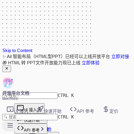
Skip to Content
✨ Ail 智能布局（HTML型PPT）已经可以上线开放平台
立即对接
🎁 HTML 转 PPT文件开放能力现已上线
立即体验
开放平台文档
CTRL K
docmee
UI 接入
UI 接入
快速开始
API 参考
定价
CTRL K
新版 UI 接入
快速开始
快速开始
快速开始
初始化参数
API 参考