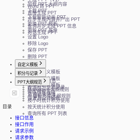
加载 PPT 大纲内容
Word 转 PPT
下载 PPT
直接生成 PPT
下载智能动画 PPT
异步生成内容并产出 PPT
更换 PPT 模板
查询异步生成 PPT 信息
更新 PPT 属性
对话生成 PPT
设置 Logo
移除 Logo
保存 PPT
删除 PPT
自定义模板
上传自定义模板
积分与记录
下载自定义模板
查询 API 信息
PPT大纲规范
删除自定义模板
查询积分使用记录
Markdown 大纲规则
修改模板属性
查询记录详情
AI 智能布局大纲规则
设置为公共模板
按小时统计积分使用
目录
按天统计积分使用
查询所有 PPT 列表
接口信息
接口作用
请求示例
请求参数