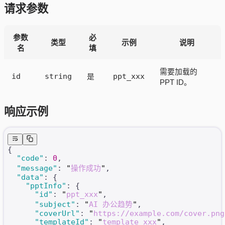
请求参数
参数
必
类型
示例
说明
名
填
需要加载的
id
string
ppt_xxx
是
PPT ID。
响应示例
{
  "code"
: 
0
,
  "message"
: 
"
操作成功
"
,
  "data"
: {
    "pptInfo"
: {
      "id"
: 
"
ppt_xxx
"
,
      "subject"
: 
"
AI 办公趋势
"
,
      "coverUrl"
: 
"
https://example.com/cover.png
      "templateId"
: 
"
template_xxx
"
,