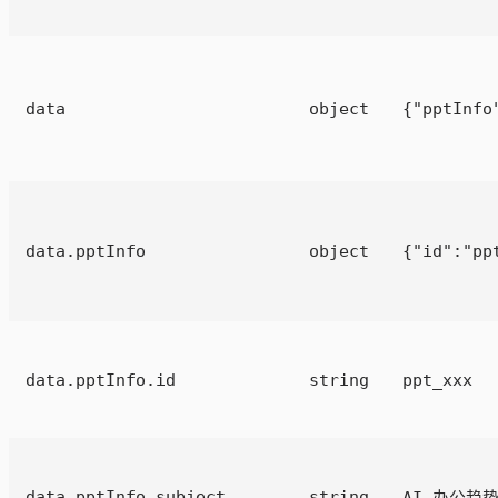
data
object
{"pptInfo
data.pptInfo
object
{"id":"pp
data.pptInfo.id
string
ppt_xxx
data.pptInfo.subject
string
AI 办公趋