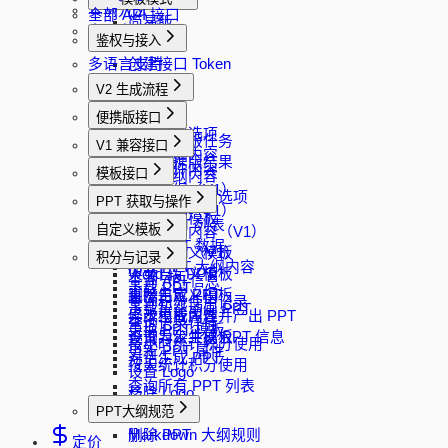
实例方法
全部 API 接口
简易版
多语言支持
鉴权与接入
完整版
多语言支持
创建接口 Token
V2 生成流程
创建任务
便携版接口
获取生成选项
创建便携版任务
V1 兼容接口
生成大纲内容
查询便携版结果
解析文件内容
模板接口
修改大纲内容
生成大纲（V1）
生成 PPT
获取模板过滤选项
PPT 获取与操作
修改大纲（V1）
分页查询模板
获取 PPT 列表
自定义模板
生成大纲内容（V1）
随机模板
加载 PPT 数据
生成 PPT（V1）
上传自定义模板
积分与记录
加载 PPT 大纲内容
Word 转 PPT
下载自定义模板
查询 API 信息
下载 PPT
直接生成 PPT
删除自定义模板
查询积分使用记录
下载智能动画 PPT
异步生成内容并产出 PPT
修改模板属性
查询记录详情
更换 PPT 模板
查询异步生成 PPT 信息
设置为公共模板
按小时统计积分使用
更新 PPT 属性
对话生成 PPT
按天统计积分使用
设置 Logo
查询所有 PPT 列表
移除 Logo
PPT大纲规范
保存 PPT
删除 PPT
Markdown 大纲规则
定价