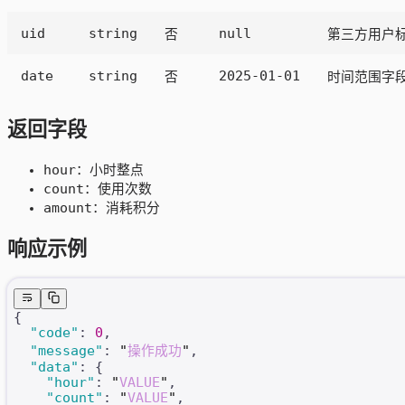
uid
string
null
否
第三方用户
date
string
2025-01-01
否
时间范围字
返回字段
hour
：小时整点
count
：使用次数
amount
：消耗积分
响应示例
{
  "code"
: 
0
,
  "message"
: 
"
操作成功
"
,
  "data"
: {
    "hour"
: 
"
VALUE
"
,
    "count"
: 
"
VALUE
"
,