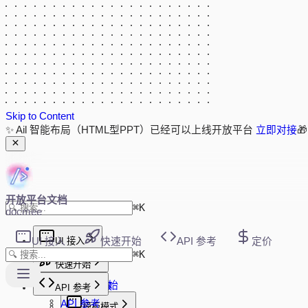
Skip to Content
✨ Ail 智能布局（HTML型PPT）已经可以上线开放平台
立即对接

开放平台文档
⌘
K
docmee
UI 接入
UI 接入
快速开始
API 参考
定价
⌘
K
新版 UI 接入
快速开始
快速开始
快速开始
初始化参数
API 参考
事件回调
API 参考
模板模式