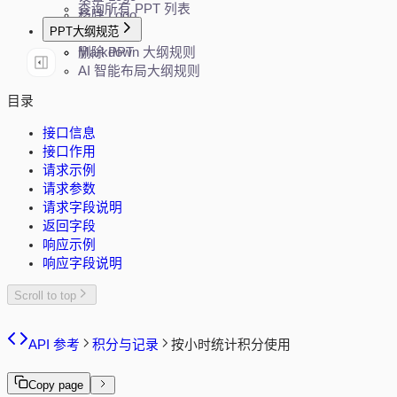
查询所有 PPT 列表
移除 Logo
PPT大纲规范
保存 PPT
删除 PPT
Markdown 大纲规则
AI 智能布局大纲规则
目录
接口信息
接口作用
请求示例
请求参数
请求字段说明
返回字段
响应示例
响应字段说明
Scroll to top
API 参考
积分与记录
按小时统计积分使用
Copy page