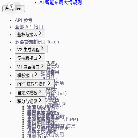
AI 智能布局大纲规则
System
API 参考
全部 API 接口
鉴权与接入
多语言支持
创建接口 Token
V2 生成流程
创建任务
便携版接口
获取生成选项
创建便携版任务
V1 兼容接口
生成大纲内容
查询便携版结果
解析文件内容
模板接口
修改大纲内容
生成大纲（V1）
生成 PPT
获取模板过滤选项
PPT 获取与操作
修改大纲（V1）
分页查询模板
获取 PPT 列表
自定义模板
生成大纲内容（V1）
随机模板
加载 PPT 数据
生成 PPT（V1）
上传自定义模板
积分与记录
加载 PPT 大纲内容
Word 转 PPT
下载自定义模板
查询 API 信息
下载 PPT
直接生成 PPT
删除自定义模板
查询积分使用记录
下载智能动画 PPT
异步生成内容并产出 PPT
修改模板属性
查询记录详情
更换 PPT 模板
查询异步生成 PPT 信息
设置为公共模板
按小时统计积分使用
更新 PPT 属性
对话生成 PPT
按天统计积分使用
设置 Logo