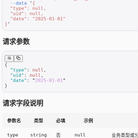
  --data
 '
{
  "type": null,
  "uid": null,
  "date": "2025-01-01"
}
'
请求参数
{
  "type"
: 
null
,
  "uid"
: 
null
,
  "date"
: 
"
2025-01-01
"
}
请求字段说明
参数名
类型
必填
示例
type
string
null
否
业务类型或