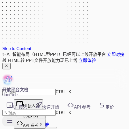
Skip to Content
✨ Ail 智能布局（HTML型PPT）已经可以上线开放平台
立即对接
🎁 HTML 转 PPT文件开放能力现已上线
立即体验
开放平台文档
CTRL K
docmee
UI 接入
UI 接入
快速开始
API 参考
定价
CTRL K
新版 UI 接入
快速开始
快速开始
快速开始
初始化参数
API 参考