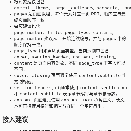
根对象建议包含
overall_theme
target_audience
scenario
lan
、
、
、
pages
是页面数组，每个元素对应一页 PPT，顺序应与最
终页面顺序一致。
每页建议包含
page_number
title
page_type
content
、
、
、
。
page_number
1
pages
建议从
开始连续编号，并与
中的
顺序保持一致。
page_type
用来声明页面类型。当前示例中包含
cover
section_header
content
closing
、
、
、
。
content
page_type
是页面内容对象，不同
下字段可以
不同。
cover
closing
content.subtitle
、
页面通常使用
作
为副标题。
section_header
content.section_no
页面通常使用
content.subtitle
和
表示章节编号与章节副标题。
content
content.text
页面通常使用
承载正文，长文
本可直接使用换行和编号写在同一个字符串里。
接入建议