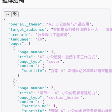
推荐结构
{
  "overall_theme"
: 
"
AI 办公趋势与产品应用
"
,
  "target_audience"
: 
"
智能推断相关领域的专业人士与决
  "scenario"
: 
"
行业峰会主题演讲
"
,
  "language"
: 
"
zh
"
,
  "pages"
: [
    {
      "page_number"
: 
1
,
      "title"
: 
"
AI 办公趋势：重塑未来工作方式
"
,
      "page_type"
: 
"
cover
"
,
      "content"
: {
        "subtitle"
: 
"
探索 AI 如何驱动效率革命与智能
      }
    },
    {
      "page_number"
: 
2
,
      "title"
: 
"
章节一：AI 办公的现状与驱动力
"
,
      "page_type"
: 
"
section_header
"
,
      "content"
: {
        "section_no"
: 
1
,
        "subtitle"
: 
"
理解 AI 办公的市场背景与核心推