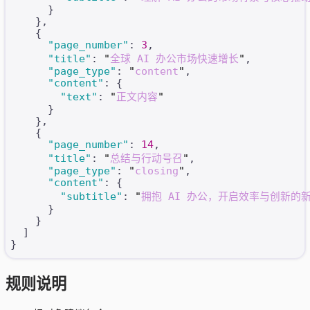
      }
    },
    {
      "page_number"
: 
3
,
      "title"
: 
"
全球 AI 办公市场快速增长
"
,
      "page_type"
: 
"
content
"
,
      "content"
: {
        "text"
: 
"
正文内容
"
      }
    },
    {
      "page_number"
: 
14
,
      "title"
: 
"
总结与行动号召
"
,
      "page_type"
: 
"
closing
"
,
      "content"
: {
        "subtitle"
: 
"
拥抱 AI 办公，开启效率与创新的
      }
    }
  ]
}
规则说明