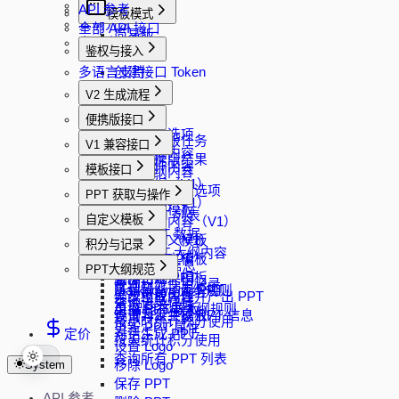
事件回调
API 参考
模板模式
实例方法
全部 API 接口
简易版
多语言支持
鉴权与接入
完整版
多语言支持
创建接口 Token
V2 生成流程
创建任务
便携版接口
获取生成选项
创建便携版任务
V1 兼容接口
生成大纲内容
查询便携版结果
解析文件内容
模板接口
修改大纲内容
生成大纲（V1）
生成 PPT
获取模板过滤选项
PPT 获取与操作
修改大纲（V1）
分页查询模板
获取 PPT 列表
自定义模板
生成大纲内容（V1）
随机模板
加载 PPT 数据
生成 PPT（V1）
上传自定义模板
积分与记录
加载 PPT 大纲内容
Word 转 PPT
下载自定义模板
查询 API 信息
PPT大纲规范
下载 PPT
直接生成 PPT
删除自定义模板
查询积分使用记录
下载智能动画 PPT
Markdown 大纲规则
异步生成内容并产出 PPT
修改模板属性
查询记录详情
更换 PPT 模板
AI 智能布局大纲规则
查询异步生成 PPT 信息
设置为公共模板
按小时统计积分使用
更新 PPT 属性
定价
对话生成 PPT
按天统计积分使用
设置 Logo
查询所有 PPT 列表
System
移除 Logo
保存 PPT
API 参考