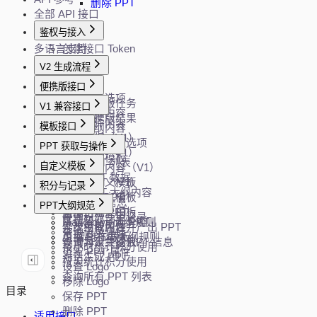
删除 PPT
全部 API 接口
鉴权与接入
多语言支持
创建接口 Token
V2 生成流程
创建任务
便携版接口
获取生成选项
创建便携版任务
V1 兼容接口
生成大纲内容
查询便携版结果
解析文件内容
模板接口
修改大纲内容
生成大纲（V1）
生成 PPT
获取模板过滤选项
PPT 获取与操作
修改大纲（V1）
分页查询模板
获取 PPT 列表
自定义模板
生成大纲内容（V1）
随机模板
加载 PPT 数据
生成 PPT（V1）
上传自定义模板
积分与记录
加载 PPT 大纲内容
Word 转 PPT
下载自定义模板
查询 API 信息
PPT大纲规范
下载 PPT
直接生成 PPT
删除自定义模板
查询积分使用记录
下载智能动画 PPT
Markdown 大纲规则
异步生成内容并产出 PPT
修改模板属性
查询记录详情
更换 PPT 模板
AI 智能布局大纲规则
查询异步生成 PPT 信息
设置为公共模板
按小时统计积分使用
更新 PPT 属性
对话生成 PPT
按天统计积分使用
设置 Logo
查询所有 PPT 列表
移除 Logo
目录
保存 PPT
删除 PPT
适用接口