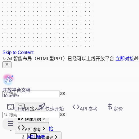
Skip to Content
✨ Ail 智能布局（HTML型PPT）已经可以上线开放平台
立即对接

开放平台文档
⌘
K
docmee
UI 接入
UI 接入
快速开始
API 参考
定价
⌘
K
新版 UI 接入
快速开始
快速开始
快速开始
初始化参数
API 参考
事件回调
API 参考
模板模式