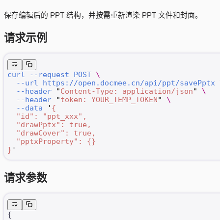
保存编辑后的 PPT 结构，并按需重新渲染 PPT 文件和封面。
请求示例
curl
 --request
 POST
 \
  --url
 https://open.docmee.cn/api/ppt/savePptx
 
  --header
 "
Content-Type: application/json
"
 \
  --header
 "
token: YOUR_TEMP_TOKEN
"
 \
  --data
 '
{
  "id": "ppt_xxx",
  "drawPptx": true,
  "drawCover": true,
  "pptxProperty": {}
}
'
请求参数
{