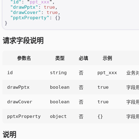
  "id"
: 
"
ppt_xxx
"
,
  "drawPptx"
: 
true
,
  "drawCover"
: 
true
,
  "pptxProperty"
: {}
}
请求字段说明
参数名
类型
必填
示例
id
string
ppt_xxx
否
业务对
drawPptx
boolean
true
否
字段
drawCover
boolean
true
否
字段
pptxProperty
object
{}
否
字段
说明