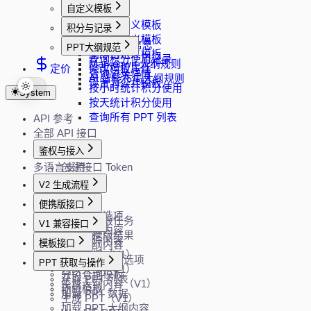
自定义模板
上传自定义模板
积分与记录
下载自定义模板
查询 API 信息
PPT大纲规范
删除自定义模板
查询积分使用记录
Markdown 大纲规则
定价
修改模板属性
查询记录详情
AI 智能布局大纲规则
设置为公共模板
按小时统计积分使用
System
按天统计积分使用
查询所有 PPT 列表
API 参考
全部 API 接口
鉴权与接入
多语言支持
创建接口 Token
V2 生成流程
创建任务
便携版接口
获取生成选项
创建便携版任务
V1 兼容接口
生成大纲内容
查询便携版结果
解析文件内容
模板接口
修改大纲内容
生成大纲（V1）
生成 PPT
获取模板过滤选项
PPT 获取与操作
修改大纲（V1）
分页查询模板
获取 PPT 列表
生成大纲内容（V1）
随机模板
加载 PPT 数据
生成 PPT（V1）
加载 PPT 大纲内容