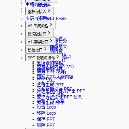
实例方法
全部 API 接口
简易版
多语言支持
鉴权与接入
完整版
多语言支持
创建接口 Token
V2 生成流程
创建任务
便携版接口
获取生成选项
创建便携版任务
V1 兼容接口
生成大纲内容
查询便携版结果
解析文件内容
模板接口
修改大纲内容
生成大纲（V1）
生成 PPT
获取模板过滤选项
PPT 获取与操作
修改大纲（V1）
分页查询模板
获取 PPT 列表
生成大纲内容（V1）
随机模板
加载 PPT 数据
生成 PPT（V1）
加载 PPT 大纲内容
Word 转 PPT
下载 PPT
直接生成 PPT
下载智能动画 PPT
异步生成内容并产出 PPT
更换 PPT 模板
查询异步生成 PPT 信息
更新 PPT 属性
对话生成 PPT
设置 Logo
移除 Logo
保存 PPT
删除 PPT