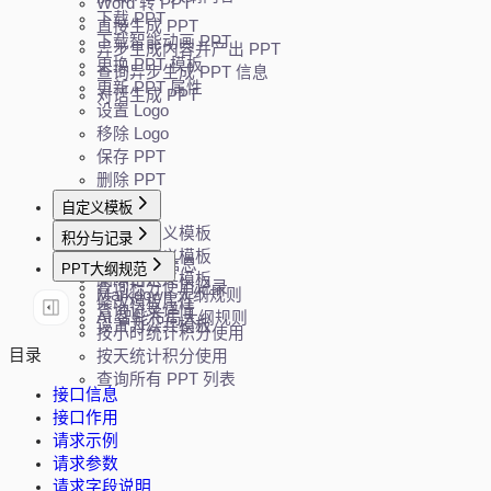
Word 转 PPT
下载 PPT
直接生成 PPT
下载智能动画 PPT
异步生成内容并产出 PPT
更换 PPT 模板
查询异步生成 PPT 信息
更新 PPT 属性
对话生成 PPT
设置 Logo
移除 Logo
保存 PPT
删除 PPT
自定义模板
上传自定义模板
积分与记录
下载自定义模板
查询 API 信息
PPT大纲规范
删除自定义模板
查询积分使用记录
Markdown 大纲规则
修改模板属性
查询记录详情
AI 智能布局大纲规则
设置为公共模板
按小时统计积分使用
目录
按天统计积分使用
查询所有 PPT 列表
接口信息
接口作用
请求示例
请求参数
请求字段说明